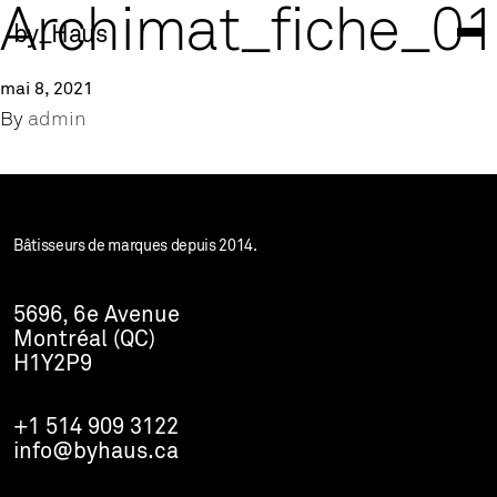
Archimat_fiche_0
by_Haus
mai 8, 2021
By
admin
Bâtisseurs de marques depuis 2014.
5696, 6e Avenue
Montréal (QC)
H1Y2P9
+1 514 909 3122
info@byhaus.ca