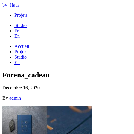
by_Haus
Projets
Studio
Fr
En
Accueil
Projets
Studio
En
Forena_cadeau
Décembre 16, 2020
By
admin