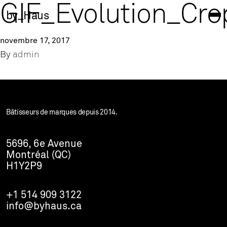
GIF_Evolution_Cro
by_Haus
novembre 17, 2017
By
admin
Bâtisseurs de marques depuis 2014.
5696, 6e Avenue
Montréal (QC)
H1Y2P9
+1 514 909 3122
info@byhaus.ca