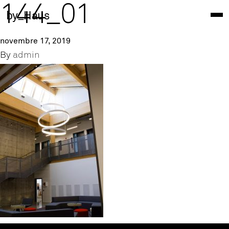
144_01
by_Haus
novembre 17, 2019
By
admin