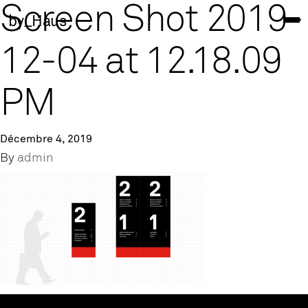
Screen Shot 2019-
by_Haus
12-04 at 12.18.09
PM
Décembre 4, 2019
By
admin