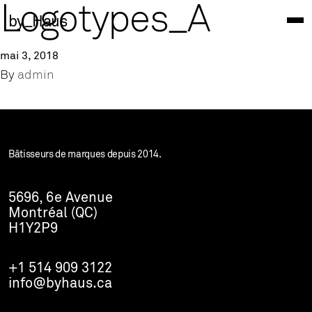
Logotypes_A
by_Haus
mai 3, 2018
By
admin
Bâtisseurs de marques depuis 2014.
5696, 6e Avenue
Montréal (QC)
H1Y2P9
+1 514 909 3122
info@byhaus.ca