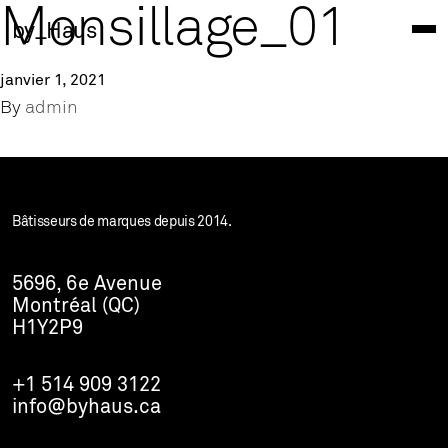
Monsillage_01
by_Haus
janvier 1, 2021
By
admin
Bâtisseurs de marques depuis 2014.
5696, 6e Avenue
Montréal (QC)
H1Y2P9
+1 514 909 3122
info@byhaus.ca