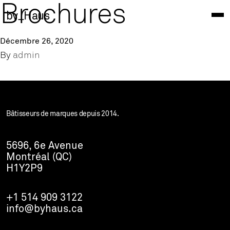
Brochures
by_Haus
Décembre 26, 2020
By
admin
Bâtisseurs de marques depuis 2014.
5696, 6e Avenue
Montréal (QC)
H1Y2P9
+1 514 909 3122
info@byhaus.ca