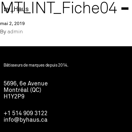
MTLINT_Fiche04
by_Haus
mai 2, 2019
By
admin
Bâtisseurs de marques depuis 2014.
5696, 6e Avenue
Montréal (QC)
H1Y2P9
+1 514 909 3122
info@byhaus.ca