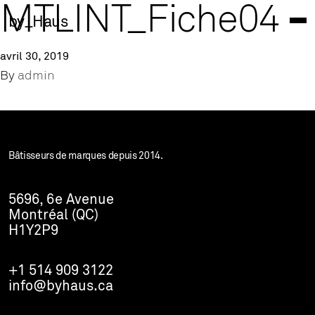
MTLINT_Fiche04
by_Haus
avril 30, 2019
By
admin
Bâtisseurs de marques depuis 2014.
5696, 6e Avenue
Montréal (QC)
H1Y2P9
+1 514 909 3122
info@byhaus.ca