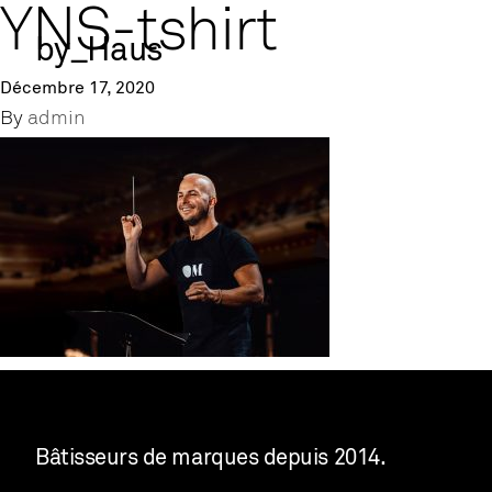
YNS-tshirt
by_Haus
Décembre 17, 2020
By
admin
Bâtisseurs de marques depuis 2014.