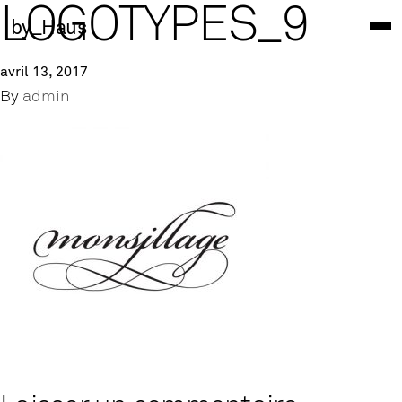
LOGOTYPES_9
by_Haus
avril 13, 2017
By
admin