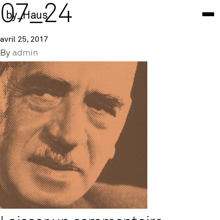
07_24
by_Haus
avril 25, 2017
By
admin